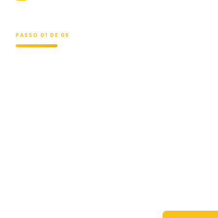
DADOS
CONTA
PASSO
01
DE
05
Em qual setor sua empresa atua?
Vamos calibrar as recomendações ao seu mercado.
E-commerce
Financeiro
Saúde
Indústria
Logística
SaaS / Tech
Educação
Outro