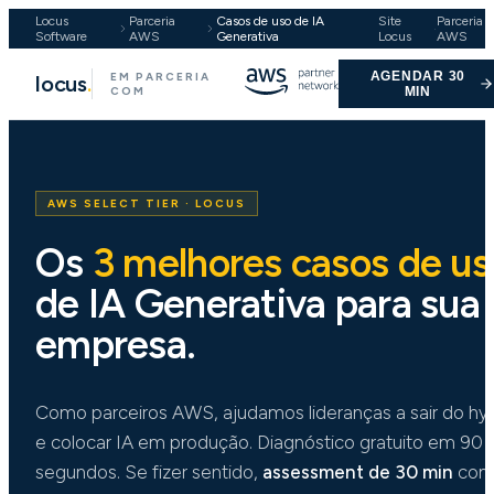
Locus
Parceria
Casos de uso de IA
Site
Parceria
·
Software
AWS
Generativa
Locus
AWS
AGENDAR 30
EM PARCERIA
locus
.
COM
MIN
AWS SELECT TIER · LOCUS
Os
3 melhores casos de us
de IA Generativa para sua
empresa.
Como parceiros AWS, ajudamos lideranças a sair do hy
e colocar IA em produção. Diagnóstico gratuito em 90
segundos. Se fizer sentido,
assessment de 30 min
co